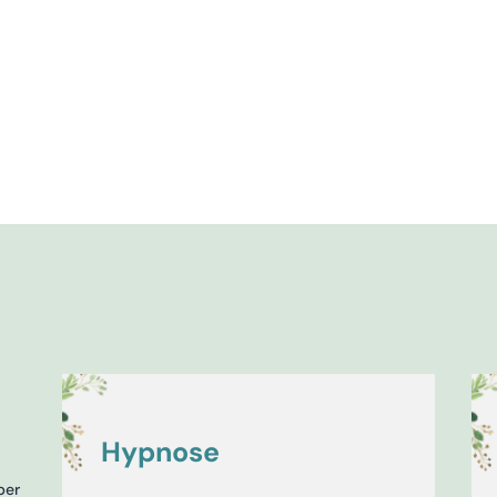
Hypnose
ber
Wellness-Hypnose: mit der sanften und