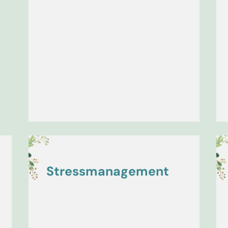
gleichzeitig intensiven Hypnose werden
Sie in eine tiefe Entspannung versetzt. Mit
meiner ruhigen und beruhigenden Stimme
leite ich Sie in einen Zustand von Ruhe und
Gelassenheit, um loszulassen von dem
alltäglichen Gedankenkarussell.
Power-Hypnose: Blockaden lösen,
Steigerung der Motivation + Konzentration,
Lust am Lernen, Lust auf Sport+Bewegung,
Lust auf gesunde Ernährung u.v.m.
Stressmanagement
e