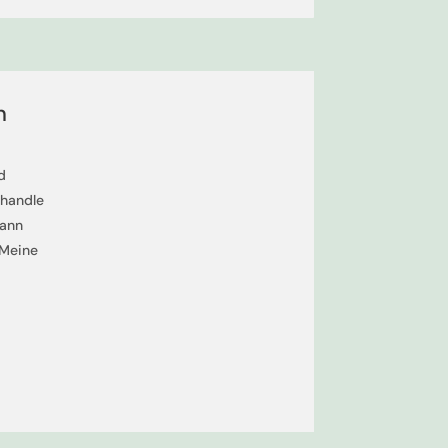
n
und
ehandle
kann
 Meine