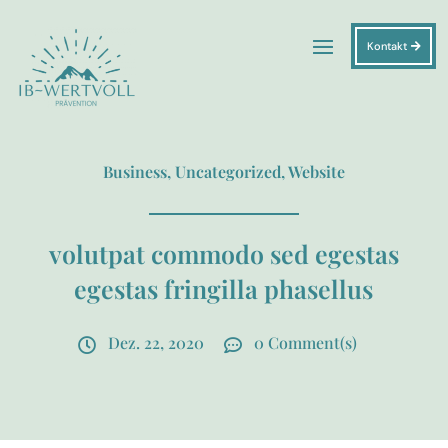
Kontakt
Business
,
Uncategorized
,
Website
volutpat commodo sed egestas
egestas fringilla phasellus
Dez. 22, 2020
0 Comment(s)

